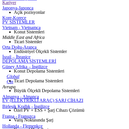
Kariyer
Japonya-Japonca
Açik pozisyonlar
Kore-Korece
PV SİSTEMLER
Vietnam - Vietnamca
Konut Sistemleri
Middle East and Africa
Ticari Sistemler
Orta Doğu-Arapça
Endüstriyel Ölçekli Sistemler
İsrail – İbranice
DEPOLAMA SİSTEMLERİ
Güney Afrika – İngilizce
Konut Depolama Sistemleri
Global
Ticari Depolama Sistemleri
Çin
Avrupa
Büyük Ölçekli Depolama Sistemleri
Almanya - Almanca
EV (ELEKTRİKLİ ARAÇ) ŞARJ CİHAZI
Birleşik Krallık - İngilizce
Özel PV + ESS + Şarj Cihazı Çözümü
Fransa - Fransızca
Varış Noktasında Şarj
Hollanda - Flemenkçe