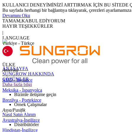
KULLANICI DENEYİMİNİZİ ARTTIRMAK İÇİN BU SİTED
Bu sayfada herhangi bir bağlantıya tıklayarak, çerezleri ayarlamamıza
Devamını Oku
TAMAM,KABUL EDİYORUM
HAYIR TEŞEKKÜRLER
|
LANGUAGE
Türkiye - Türkçe
ÜLKE
ANASAYFA
Amerika
SUNGROW HAKKINDA
ÇÖZÜMLER
ABD - İngilizce
Daha fazla bilgi
Meksika - İspanyolca
Bizimle iletişime geçin
Brezilya - Portekizce
Örnek Çalışmalar
Asya/Pasifik
Nasıl Satın Alırım
Avustralya-İngilizce
Distribütörler
Hindistan-İngilizce