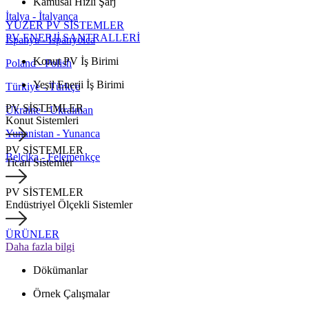
Kamusal Hızlı Şarj
İtalya - İtalyanca
YÜZER PV SİSTEMLER
PV ENERJİ SANTRALLERİ
İspanya - İspanyolca
Konut PV İş Birimi
Poland - Polish
Yeşil Enerji İş Birimi
Türkiye - Türkçe
PV SİSTEMLER
Ukraine - Ukrainian
Konut Sistemleri
Yunanistan - Yunanca
PV SİSTEMLER
Belçika - Felemenkçe
Ticari Sistemler
PV SİSTEMLER
Endüstriyel Ölçekli Sistemler
ÜRÜNLER
Daha fazla bilgi
Dökümanlar
Örnek Çalışmalar