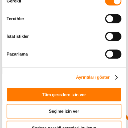
Gerekli
Seçimi
DC Elektrikli Araç Şarjı
YÜZER PV SİSTEMLER
Tercihler
İnvertör Taşıyıcı Yüzer Platform
Yüzer Gövde
İstatistikler
İLETİŞİME GEÇİN
SUNGROW OFİSLERİ
Pazarlama
SERVİS
HABERLER
Ayrıntıları göster
GİRİŞ İNDİR İSİM ARA
Bulmak istediğiniz.
Tüm çerezlere izin ver
İNDİRMELER
Seçime izin ver
Sadece gerekli çerezleri kullanın