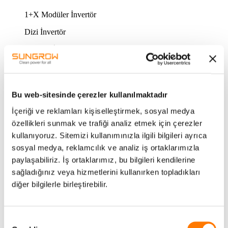
1+X Modüler İnvertör
Dizi İnvertör
Merkezi İnvertör
Optimizer
DEPOLAMA SİSTEMLERİ
Bu web-sitesinde çerezler kullanılmaktadır
OG Güç Dönüştürme Ünitesi / Hybrid İnvertör
İçeriği ve reklamları kişiselleştirmek, sosyal medya
Enerji Depolama Sistemleri
özellikleri sunmak ve trafiği analiz etmek için çerezler
kullanıyoruz. Sitemizi kullanımınızla ilgili bilgileri ayrıca
Batarya
sosyal medya, reklamcılık ve analiz iş ortaklarımızla
AKSESUARLAR & İZLEME SİSTEMİ
paylaşabiliriz. İş ortaklarımız, bu bilgileri kendilerine
İzleme Sistemi
sağladığınız veya hizmetlerini kullanırken topladıkları
diğer bilgilerle birleştirebilir.
Aksesuarlar
ELEKTRIKLI ARAC SARJ CİHAZI
Onay
AC EA Şarj cihazı