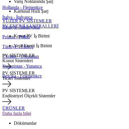
Varış Noktasında Şarj
Hollanda - Flemenkçe
Kamusal Hızlı Şarj
İtalya - İtalyanca
YÜZER PV SİSTEMLER
PV ENERJİ SANTRALLERİ
İspanya - İspanyolca
Konut PV İş Birimi
Poland - Polish
Yeşil Enerji İş Birimi
Türkiye - Türkçe
PV SİSTEMLER
Ukraine - Ukrainian
Konut Sistemleri
Yunanistan - Yunanca
PV SİSTEMLER
Belçika - Felemenkçe
Ticari Sistemler
PV SİSTEMLER
Endüstriyel Ölçekli Sistemler
ÜRÜNLER
Daha fazla bilgi
Dökümanlar