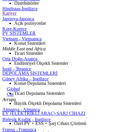
Distribütörler
Hindistan-İngilizce
Kariyer
Japonya-Japonca
Açik pozisyonlar
Kore-Korece
PV SİSTEMLER
Vietnam - Vietnamca
Konut Sistemleri
Middle East and Africa
Ticari Sistemler
Orta Doğu-Arapça
Endüstriyel Ölçekli Sistemler
İsrail – İbranice
DEPOLAMA SİSTEMLERİ
Güney Afrika – İngilizce
Konut Depolama Sistemleri
Global
Ticari Depolama Sistemleri
Çin
Avrupa
Büyük Ölçekli Depolama Sistemleri
Almanya - Almanca
EV (ELEKTRİKLİ ARAÇ) ŞARJ CİHAZI
Birleşik Krallık - İngilizce
Özel PV + ESS + Şarj Cihazı Çözümü
Fransa - Fransızca