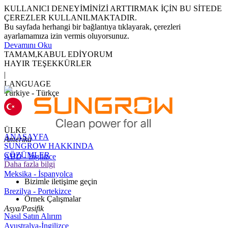
KULLANICI DENEYİMİNİZİ ARTTIRMAK İÇİN BU SİTEDE
ÇEREZLER KULLANILMAKTADIR.
Bu sayfada herhangi bir bağlantıya tıklayarak, çerezleri
ayarlamamıza izin vermis oluyorsunuz.
Devamını Oku
TAMAM,KABUL EDİYORUM
HAYIR TEŞEKKÜRLER
|
LANGUAGE
Türkiye - Türkçe
ÜLKE
ANASAYFA
Amerika
SUNGROW HAKKINDA
ÇÖZÜMLER
ABD - İngilizce
Daha fazla bilgi
Meksika - İspanyolca
Bizimle iletişime geçin
Brezilya - Portekizce
Örnek Çalışmalar
Asya/Pasifik
Nasıl Satın Alırım
Avustralya-İngilizce