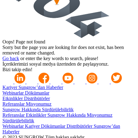
Oops!
Page not found
Sorry but the page you are looking for does not exist, has been
removed or name changed.
Go back
or enter the key words to search, please!
İçeriklerimizi sosyal medya üzerinden de paylaşıyoruz.
Bizi takip edin!
Kariyer
Sungrow’dan Haberler
Webinarlar
Dökümanlar
Etkinlikler
Distribütörler
Referanslar
Misyonumuz
Sungrow Hakkında
Sürdürülebilirlik
Referanslar
Etkinlikler
Sungrow Hakkında
Misyonumuz
Sürdürülebilirlik
Webinarlar
Kariyer
Dökümanlar
Distribütörler
Sungrow’dan
Haberler
© 2023 SUNGROW Tüm hakları saklıdır.